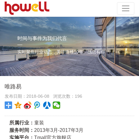
时间与事件为我们代言
实时聚焦行业动态，关注浩维10年、感恩有你
唯路易
发布日期：2018-06-08 浏览次数：196
所属行业：
童装
服务时间：
2013年3月-2017年3月
实施平台：
Tmall官方旗舰店